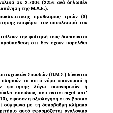
νολικά σε 2.700€ (225€ ανά δηλωθέν
εκπόνηση της Μ.Δ.Ε.).
ποκλειστικής προθεσμίας τριών (3)
οίτησης
επιφέρει τον αποκλεισμό του
αστείλουν την φοίτησή τους
δικαιούνται
 προϋπόθεση ότι δεν έχουν παρέλθει
απτυχιακών Σπουδών (Π.Μ.Σ.)
δύνανται
 πληρούν τα κατά νόμο οικονομικά ή
άν φοίτησης λόγω οικονομικών ή
 κύκλο σπουδών,
που αντιστοιχεί κατ’
/10), εφόσον η αξιολόγηση στον βασικό
θεί σύμφωνα με τη
δεκάβαθμη κλίμακα
ριτήριο αυτό εφαρμόζεται αναλογικά