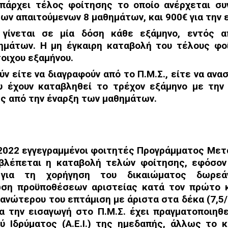
πάρχει τέλος φοίτησης τ
ο οποίο ανέρχεται συ
των απαιτούμενων 8 μαθημάτων, και 900€ για την 
 γίνεται
σε μία δόση κάθε εξάμηνο, εντός α
ημάτων. Η μη έγκαιρη καταβολή του τέλους φ
οιχου εξαμήνου.
ούν
είτε να διαγραφούν από το Π.Μ.Σ., είτε να αν
 έχουν καταβληθεί το τρέχον εξάμηνο
με την
ες
από την έναρξη των μαθημάτων.
2022 εγγεγραμμένοι φοιτητές Προγράμματος Μετ
οβλέπεται η καταβολή τελών φοίτησης,
εφόσον
η για τη
χορήγηση του δικαιώματος δωρε
ρωση προϋποθέσεων αριστείας κατά τον πρώτο
ή ανώτερου του επτάμιση
με άριστα στα δέκα (7,5
ια την εισαγωγή στο Π.Μ.Σ. έχει πραγματοποιη
 Ιδρύματος (Α.Ε.Ι.) της
ημεδαπής, άλλως το κ