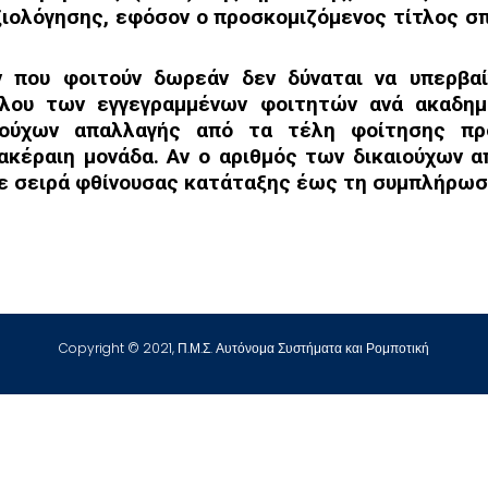
ξιολόγησης, εφόσον ο προσκομιζόμενος τίτλος σ
ών που
φοιτούν δωρεάν δεν δύναται να υπερβαί
όλου των εγγεγραμμένων φοιτητών ανά ακαδη
αιούχων απαλλαγής από τα
τέλη φοίτησης προ
ακέραιη μονάδα. Αν ο αριθμός των δικαιούχων 
 με σειρά φθίνουσας κατάταξης
έως τη συμπλήρωση
Copyright © 2021, Π.Μ.Σ. Αυτόνομα Συστήματα και Ρομποτική